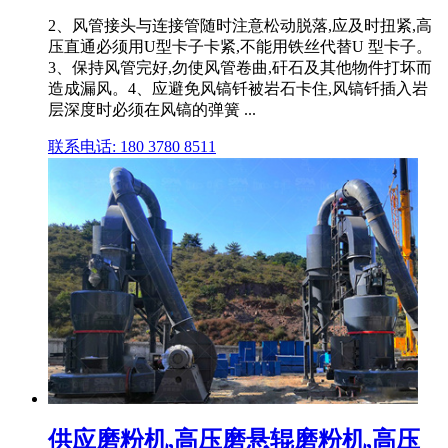
2、风管接头与连接管随时注意松动脱落,应及时扭紧,高
压直通必须用U型卡子卡紧,不能用铁丝代替U 型卡子。
3、保持风管完好,勿使风管卷曲,矸石及其他物件打坏而
造成漏风。4、应避免风镐钎被岩石卡住,风镐钎插入岩
层深度时必须在风镐的弹簧 ...
联系电话: 180 3780 8511
供应磨粉机,高压磨悬辊磨粉机,高压