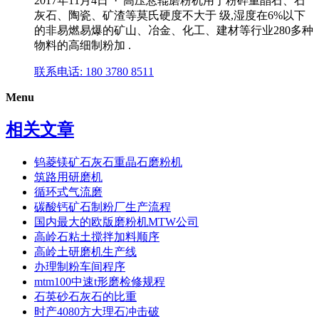
2017年11月4日 · 高压悬辊磨粉机用于粉碎重晶石、石
灰石、陶瓷、矿渣等莫氏硬度不大于 级,湿度在6%以下
的非易燃易爆的矿山、冶金、化工、建材等行业280多种
物料的高细制粉加 .
联系电话: 180 3780 8511
Menu
相关文章
钨菱镁矿石灰石重晶石磨粉机
筑路用研磨机
循环式气流磨
碳酸钙矿石制粉厂生产流程
国内最大的欧版磨粉机MTW公司
高岭石粘土搅拌加料顺序
高岭土研磨机生产线
办理制粉车间程序
mtm100中速t形磨检修规程
石英砂石灰石的比重
时产4080方大理石冲击破