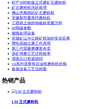
时产30吨欧版立式磨矿石磨粉机
矿石磨粉机洗砂原理
佛山市顺德区矿石磨粉机
安徽新型重质钙磨粉机
江西瓷土做的地板砖质量怎样
69鄂破参数
烟煤处理设备
非煤矿山与公路矿粉加的安全距离
惯性高细立磨工作原理
第三代雷蒙磨哪里有卖
选矿球磨工艺过程效率
漂珠出口有退税吗
vsi系列沥青焦石油焦磨粉机价格
备煤设备工艺流程图
热销产品
LM 立式磨粉机