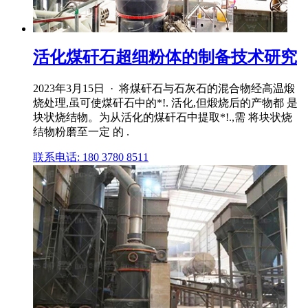
活化煤矸石超细粉体的制备技术研究
2023年3月15日 · 将煤矸石与石灰石的混合物经高温煅
烧处理,虽可使煤矸石中的*!. 活化,但煅烧后的产物都 是
块状烧结物。为从活化的煤矸石中提取*!.,需 将块状烧
结物粉磨至一定 的 .
联系电话: 180 3780 8511