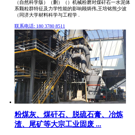
（自然科学版）（删）（）机械粉磨对煤矸石一水泥体
系颗粒群特征及力学性能的影响顾炳伟,王培铭熊少波
（同济大学材料科学与工程学 .
联系电话: 180 3780 8511
粉煤灰、煤矸石、脱硫石膏、冶炼
渣、尾矿等大宗工业固废 ...