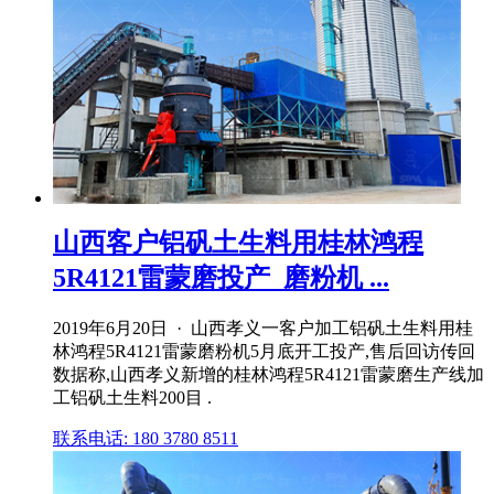
山西客户铝矾土生料用桂林鸿程
5R4121雷蒙磨投产_磨粉机 ...
2019年6月20日 · 山西孝义一客户加工铝矾土生料用桂
林鸿程5R4121雷蒙磨粉机5月底开工投产,售后回访传回
数据称,山西孝义新增的桂林鸿程5R4121雷蒙磨生产线加
工铝矾土生料200目 .
联系电话: 180 3780 8511