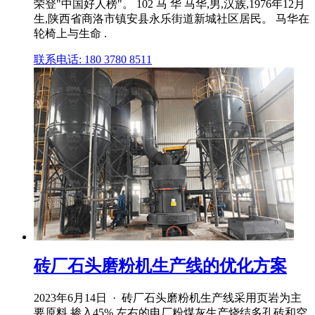
荣登"中国好人榜"。 102 马 华 马华,男,汉族,1976年12月
生,陕西省商洛市镇安县永乐街道新城社区居民。 马华在
轮椅上与生命 .
联系电话: 180 3780 8511
砖厂石头磨粉机生产线的优化方案
2023年6月14日 · 砖厂石头磨粉机生产线采用页岩为主
要原料,掺入45% 左右的电厂粉煤灰生产烧结多孔砖和空