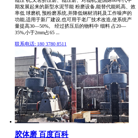
辊压 机,又名挤压磨、辊压磨、对辊机,是国际80年代中
期发展起来的新型水泥节能 粉磨设备,能替代能耗高、效
率低 球磨机 预粉磨系统,并降低钢材消耗及工作噪声的
功能,适用于新厂建设,也可用于老厂技术改造,使系统产
量提高30—50%。 经过挤压后的物料中 细料 占20—
35%,小于2mm占65 ...
联系电话: 180 3780 8511
胶体磨 百度百科