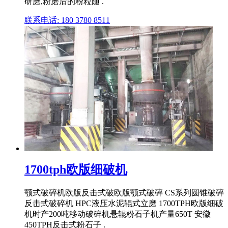
研磨,粉磨后的粉粒随 .
联系电话: 180 3780 8511
1700tph欧版细破机
颚式破碎机欧版反击式破欧版颚式破碎 CS系列圆锥破碎
反击式破碎机 HPC液压水泥辊式立磨 1700TPH欧版细破
机时产200吨移动破碎机悬辊粉石子机产量650T 安徽
450TPH反击式粉石子 .