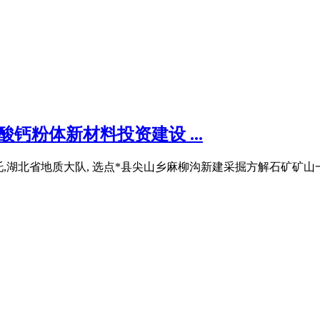
钙粉体新材料投资建设 ...
司的委托,湖北省地质大队, 选点*县尖山乡麻柳沟新建采掘方解石矿矿山一处,设