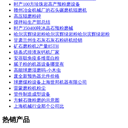
时产100方珍珠岩高产预粉磨设备
赣州冶金机械厂的石头碾磨机辊磨机
高压辊磨粉碎
搅拌站生产部总结
时产350400吨冰晶石预粉磨械
哈尔滨辉绿岩粉哈尔滨辉绿岩粉哈尔滨辉绿岩粉
甘肃兰州生石灰石灰石粉碎机经销
矿石磨粉机2产量85TH
链条式排渣灰钙机厂家
安蓓聪免疫多维蛋白粉
腻子粉的机器设备哪里有
高能球磨湿磨吗-小木虫
废全新预热器元件价格
球磨煤粉设备上海世邦机器有限公司
雷蒙磨粉机粉尘
管件制造成型设备
方解石微粉磨的示意图
上海机械行业那个公司比
热销产品