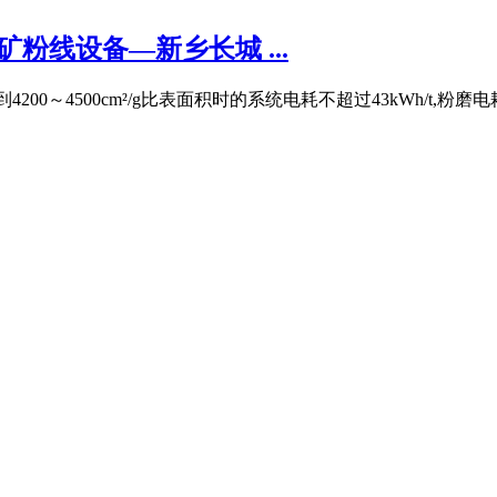
粉线设备—新乡长城 ...
磨到4200～4500cm²/g比表面积时的系统电耗不超过43kWh/