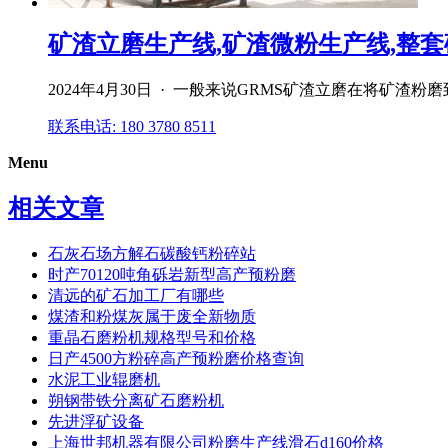
矿渣立磨生产线,矿渣微粉生产线,整套矿
2024年4月30日 · 一般来说GRMS矿渣立磨在将矿渣粉
联系电话: 180 3780 8511
Menu
相关文章
石灰石场方解石碳酸钙粉碎站
时产70120吨角砾岩新型高产预粉磨
清远的矿石加工厂有哪些
煤渣和粉煤灰属于废全新物质
重晶石磨粉机规格型号和价格
日产4500方粉碎高产预粉磨价格查询
水泥工业辊磨机
朔钢带铁分离矿石磨粉机
先进浮矿设备
上海世邦机器有限公司粉磨生产线滑石d160价格