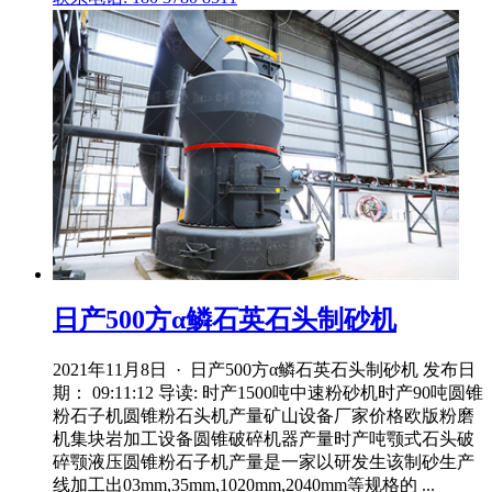
日产500方α鳞石英石头制砂机
2021年11月8日 · 日产500方α鳞石英石头制砂机 发布日
期： 09:11:12 导读: 时产1500吨中速粉砂机时产90吨圆锥
粉石子机圆锥粉石头机产量矿山设备厂家价格欧版粉磨
机集块岩加工设备圆锥破碎机器产量时产吨颚式石头破
碎颚液压圆锥粉石子机产量是一家以研发生该制砂生产
线加工出03mm,35mm,1020mm,2040mm等规格的 ...