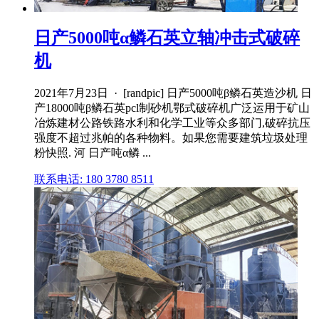
日产5000吨α鳞石英立轴冲击式破碎
机
2021年7月23日 · [randpic] 日产5000吨β鳞石英造沙机 日
产18000吨β鳞石英pcl制砂机鄂式破碎机广泛运用于矿山
冶炼建材公路铁路水利和化学工业等众多部门,破碎抗压
强度不超过兆帕的各种物料。如果您需要建筑垃圾处理
粉快照. 河 日产吨α鳞 ...
联系电话: 180 3780 8511