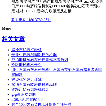
粉磨 每小时产700T高产预粉磨 每小时产50T立式粉砂机
日产3000吨辉绿岩机制砂 PCL600锆英砂山石高产预粉
磨 桂林TH1500磨粉机 欧版磨反击板 ...
联系电话: 180 3780 8511
Menu
相关文章
累托石矿石打粉机
专业生产石墨润滑棒的机器
3213磨机磨石灰粉产量起不来原因
欧版磨粉机不走料
用生石灰石灰石粉碎机生石灰石英砂石灰石需要考虑哪
些问题
破袋机的设计计算
2019石灰石软岩磨粉机品牌
矿粉厂矿石磨粉机转让
gzg高细立磨图
m50水泥砂浆配合比
时产1000方石英PCL环保高产预粉磨