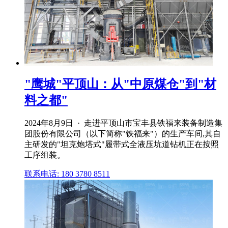
"鹰城"平顶山：从"中原煤仓"到"材
料之都"
2024年8月9日 · 走进平顶山市宝丰县铁福来装备制造集
团股份有限公司（以下简称"铁福来"）的生产车间,其自
主研发的"坦克炮塔式"履带式全液压坑道钻机正在按照
工序组装。
联系电话: 180 3780 8511