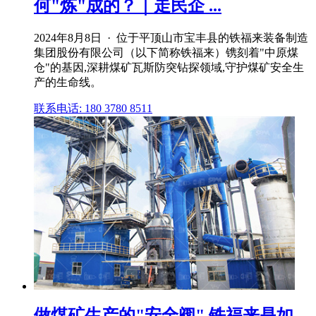
何"炼"成的？｜走民企 ...
2024年8月8日 · 位于平顶山市宝丰县的铁福来装备制造
集团股份有限公司（以下简称铁福来）镌刻着"中原煤
仓"的基因,深耕煤矿瓦斯防突钻探领域,守护煤矿安全生
产的生命线。
联系电话: 180 3780 8511
做煤矿生产的"安全阀",铁福来是如