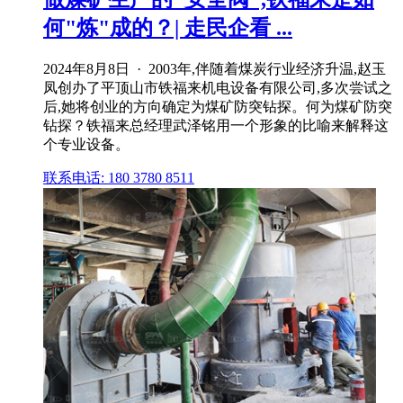
何"炼"成的？| 走民企看 ...
2024年8月8日 · 2003年,伴随着煤炭行业经济升温,赵玉
凤创办了平顶山市铁福来机电设备有限公司,多次尝试之
后,她将创业的方向确定为煤矿防突钻探。何为煤矿防突
钻探？铁福来总经理武泽铭用一个形象的比喻来解释这
个专业设备。
联系电话: 180 3780 8511