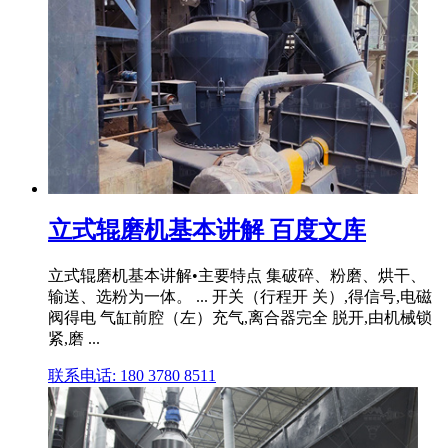
立式辊磨机基本讲解 百度文库
立式辊磨机基本讲解•主要特点 集破碎、粉磨、烘干、
输送、选粉为一体。 ... 开关（行程开 关）,得信号,电磁
阀得电 气缸前腔（左）充气,离合器完全 脱开,由机械锁
紧,磨 ...
联系电话: 180 3780 8511