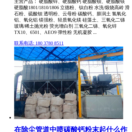
主营产品： 硬脂酸锌、硬脂酸钙 硬脂酸钡、硬脂酸镁
硬脂酸1801/1810/1806 立德粉、钛白粉 水洗/煅烧高岭 滑
石粉、硫酸钡 透明粉、云母粉 碳酸钙、膨润土 氢氧化
铝、氧化铝 镁强粉、轻质氧化镁 硅藻土、三氧化二锑
玻璃/稀土抛光粉 荧光增白剂 三氧化二锑、氧化锌
TX10、6501、AEO9 弹性粉 无机凝胶 ...
联系电话: 180 3780 8511
在除尘管道中喷碳酸钙粉末起什么作