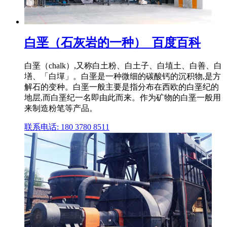
白垩（石灰岩的一种）_百度百科
白垩（chalk）,又称白土粉、白土子、白埴土、白善、白
墡、「白墠」。白垩是一种微细的碳酸钙的沉积物,是方
解石的变种。白垩一般主要是指分布在西欧的白垩纪的
地层,而白垩纪一名即由此而来。作为矿物的白垩一般用
来制造粉笔等产品。
联系电话: 180 3780 8511