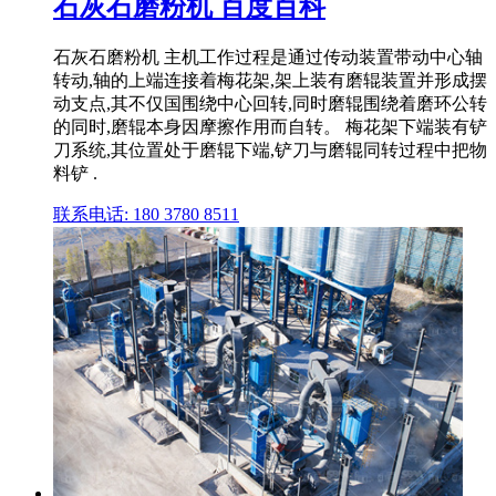
石灰石磨粉机 百度百科
石灰石磨粉机 主机工作过程是通过传动装置带动中心轴
转动,轴的上端连接着梅花架,架上装有磨辊装置并形成摆
动支点,其不仅国围绕中心回转,同时磨辊围绕着磨环公转
的同时,磨辊本身因摩擦作用而自转。 梅花架下端装有铲
刀系统,其位置处于磨辊下端,铲刀与磨辊同转过程中把物
料铲 .
联系电话: 180 3780 8511