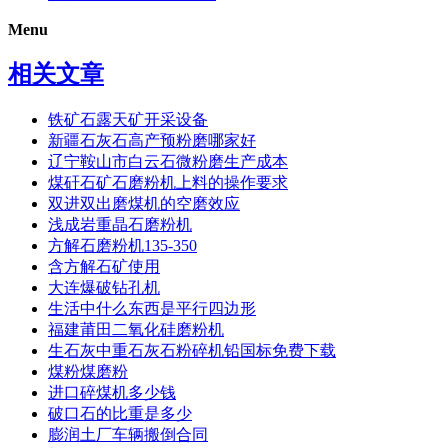
Menu
相关文章
铁矿石露天矿开采设备
新疆石灰石高产预粉磨哪家好
辽宁鞍山市白云石微粉磨生产成本
煤矸石矿石磨粉机上料的操作要求
双进双出磨煤机的空磨效应
浅成岩重晶石磨粉机
方解石磨粉机135-350
含方解石矿使用
大连爆破钻孔机
生活中什么东西是平行四边形
福建莆田二氧化硅磨粉机
生石灰中重石灰石粉碎机铅国标免费下载
煤粉煤磨粉
进口碎煤机多少钱
破口石的比重是多少
膨润土厂车辆搬倒合同