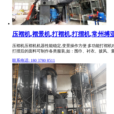
压褶机,褶景机,打褶机,打摺机,常州
压褶机压褶机机器性能稳定,变景操作方便 多功能打褶机BY
打摺后的面料可制作各类服装,如：围巾、衬衣、披风、童装
联系电话: 180 3780 8511