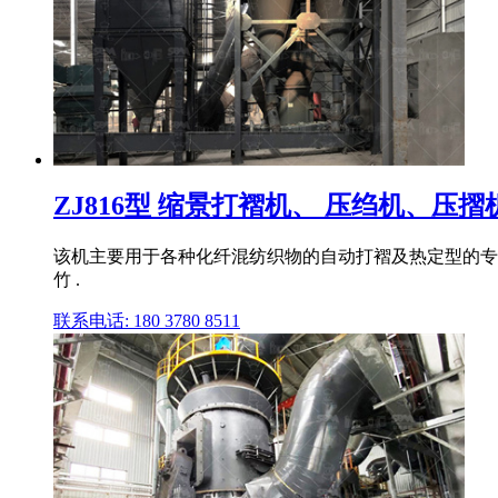
ZJ816型 缩景打褶机、 压绉机、压
该机主要用于各种化纤混纺织物的自动打褶及热定型的专用
竹 .
联系电话: 180 3780 8511