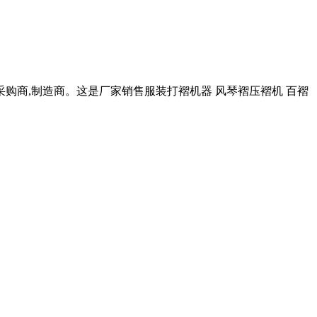
采购商,制造商。这是厂家销售服装打褶机器 风琴褶压褶机 百褶