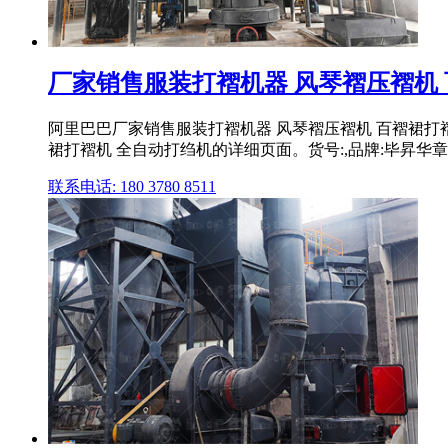
厂家销售服装打褶机器 风琴褶压褶机 百
阿里巴巴厂家销售服装打褶机器 风琴褶压褶机 百褶裙打褶
裙打褶机 全自动打绉机的详细页面。货号:,品牌:毕昇华章,规
联系电话: 180 3780 8511