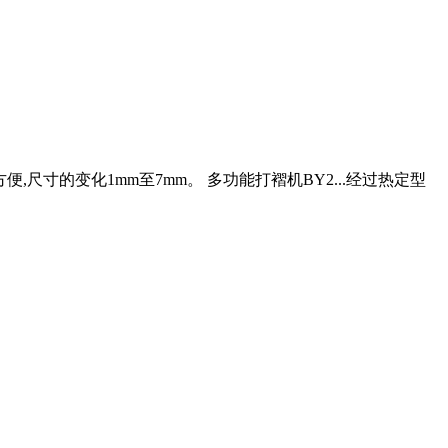
尺寸的变化1mm至7mm。 多功能打褶机BY2...经过热定型