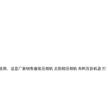
制造商。这是厂家销售服装压褶机 太阳褶压褶机 布料百折机器 打