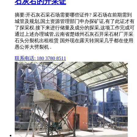
石灰右的开采证
摘要:开石灰石采石场需要哪些证件? 采石场在前期需到
城管及规划,国土资源管理部门申办探矿证,有了此证才有
了探采权.接下来进行储量及成分的探采,这项工作完成可
通过上述办理城管,云南省楚雄州石灰石开采石材厂开采
石头分裂机出租租赁 国外现在露天转洞采几乎都在使用
愚公斧大劈裂机 .
联系电话: 180 3780 8511