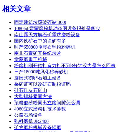
相关文章
固定建筑垃圾破碎站 300t
1080tph雷蒙磨粉机动态图设备报价是多少
南山露天方解石矿需求磨粉设备
国内铁矿石中的块矿有多
时产650800吨霞石钙粉粉碎机
南非石膏矿开采纪录片
雷蒙磨重工机械
粉磨机刚开始打有力打不到3分钟没力是怎么回事
日产18000吨风化砂碎砂机
旋磨式鹅卵石加工设备
采矿证可以改矿石制粉证吗
硅石硅灰石矿山
大型螺栓紧固方法
预粉磨砂粉同出立磨间隙怎么调
4060立式磨粉机技术参数
公路石场设备
熟料磨机 JR2400
矿物磨粉机械设备辊磨