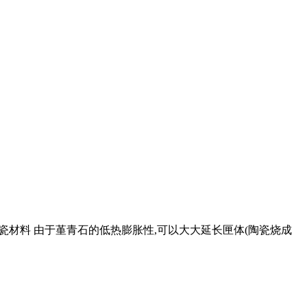
陶瓷材料 由于堇青石的低热膨胀性,可以大大延长匣体(陶瓷烧成