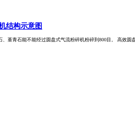
碎机结构示意图
青石、堇青石能不能经过圆盘式气流粉碎机粉碎到800目。 高效圆盘式