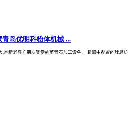
岛优明科粉体机械 ...
,产量大,是新老客户朋友赞赏的堇青石加工设备。 超细中配置的球