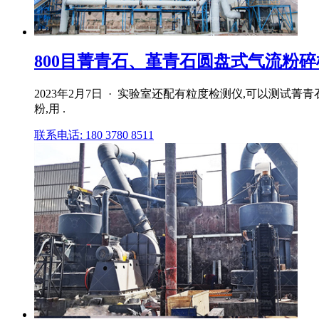
800目菁青石、堇青石圆盘式气流粉
2023年2月7日 · 实验室还配有粒度检测仪,可以测试菁
粉,用 .
联系电话: 180 3780 8511