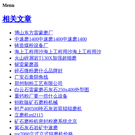
Menu
相关文章
博山东方雷蒙磨厂
中速磨1400中速磨1400中速磨1400
铸造煤粉设备厂
海上工程用沙海上工程用沙海上工程用沙
火山碎屑岩T130X加强超细磨
铌雷蒙磨器
碎石微粉磨什么品牌好
广安石膏阴角线
郑州制粉工艺有限公司
白云石雷蒙磨石灰石250x400外型图
重钙粉厂要一些什么设备
钽欧版矿石磨粉机械
时产400500吨石灰岩双辊辊磨机
立磨机ml2115
矿石磨粉机密封粉磨系统北京
紫石灰石岩矿中速磨
ror7000立式立式辊磨机价格