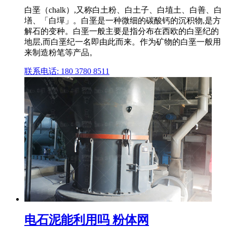
白垩（chalk）,又称白土粉、白土子、白埴土、白善、白
墡、「白墠」。白垩是一种微细的碳酸钙的沉积物,是方
解石的变种。白垩一般主要是指分布在西欧的白垩纪的
地层,而白垩纪一名即由此而来。作为矿物的白垩一般用
来制造粉笔等产品。
联系电话: 180 3780 8511
电石泥能利用吗 粉体网