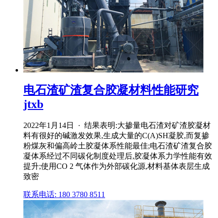
电石渣矿渣复合胶凝材料性能研究
jtxb
2022年1月14日 · 结果表明:大掺量电石渣对矿渣胶凝材
料有很好的碱激发效果,生成大量的C(A)SH凝胶,而复掺
粉煤灰和偏高岭土胶凝体系性能最佳;电石渣矿渣复合胶
凝体系经过不同碳化制度处理后,胶凝体系力学性能有效
提升;使用CO 2 气体作为外部碳化源,材料基体表层生成
致密
联系电话: 180 3780 8511