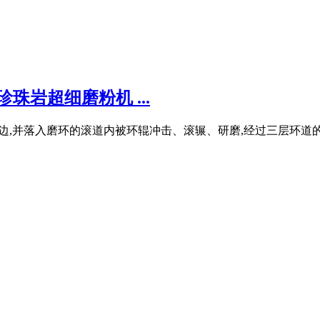
珠岩超细磨粉机 ...
向圆周边,并落入磨环的滚道内被环辊冲击、滚辗、研磨,经过三层