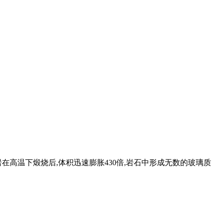
高温下煅烧后,体积迅速膨胀430倍,岩石中形成无数的玻璃质