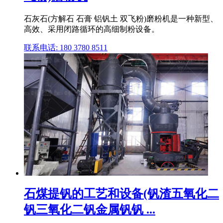
石灰石(方解石 石膏 铝钒土 双飞粉)磨粉机是一种新型、
高效、采用闭路循环的高细制粉设备。
联系电话: 180 3780 8511
石煤提钒的工艺和设备(钒渣五氧化二
钒三氧化二钒金属钒钒 ...