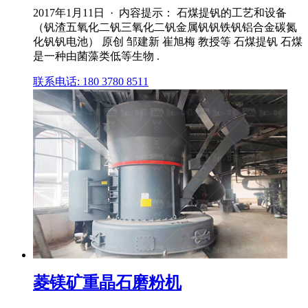
2017年1月11日 · 内容提示： 石煤提钒的工艺和设备
（钒渣五氧化二钒三氧化二钒金属钒钒铁钒铝合金碳氮
化钒钒电池） 原创 邹建新 崔旭梅 教授等 石煤提钒 石煤
是一种由菌藻类低等生物 .
联系电话: 180 3780 8511
菱镁矿重晶石磨粉机