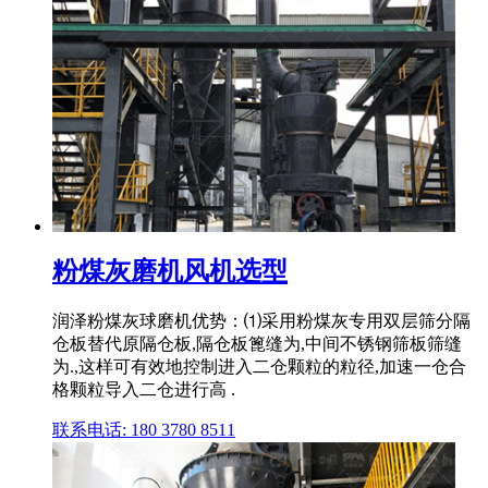
粉煤灰磨机风机选型
润泽粉煤灰球磨机优势：⑴采用粉煤灰专用双层筛分隔
仓板替代原隔仓板,隔仓板篦缝为,中间不锈钢筛板筛缝
为.,这样可有效地控制进入二仓颗粒的粒径,加速一仓合
格颗粒导入二仓进行高 .
联系电话: 180 3780 8511