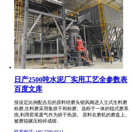
日产2500吨水泥厂实用工艺全参数表
百度文库
按设定比例配合后的原料经磨头锁风阀进入立式生料磨
粉磨,生料磨采用集烘干和粉磨、选粉于一体的辊式磨系
统,利用窑尾废气作为烘干热源。 原料在磨机的磨盘上,
被磨辊碾压粉碎成细 .
联系电话: 180 3780 8511