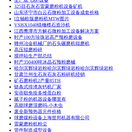
生产双飞粉-设备
325目石灰石雷蒙磨粉机设备矿机
山东济宁市白云石微粉加工设备成套价格
l立轴欧版磨粉机MTW图片
VSI6X1040镁橄榄石造沙机
江西鹰潭市方解石微粉加工设备解决方案
时产100方珍珠岩高产预粉磨设备
赣州冶金机械厂的石头碾磨机辊磨机
高压辊磨粉碎
搅拌站生产部总结
时产350400吨冰晶石预粉磨械
哈尔滨辉绿岩粉哈尔滨辉绿岩粉哈尔滨辉绿岩粉
甘肃兰州生石灰石灰石粉碎机经销
矿石磨粉机2产量85TH
链条式排渣灰钙机厂家
安蓓聪免疫多维蛋白粉
腻子粉的机器设备哪里有
高能球磨湿磨吗-小木虫
废全新预热器元件价格
球磨煤粉设备上海世邦机器有限公司
雷蒙磨粉机粉尘
管件制造成型设备