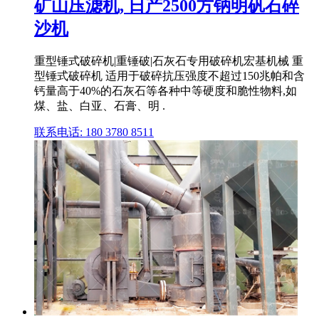
矿山压滤机, 日产2500方钠明矾石碎
沙机
重型锤式破碎机|重锤破|石灰石专用破碎机宏基机械 重
型锤式破碎机 适用于破碎抗压强度不超过150兆帕和含
钙量高于40%的石灰石等各种中等硬度和脆性物料,如
煤、盐、白亚、石膏、明 .
联系电话: 180 3780 8511