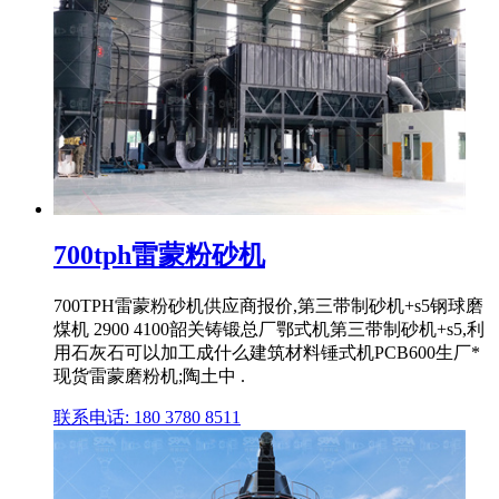
700tph雷蒙粉砂机
700TPH雷蒙粉砂机供应商报价,第三带制砂机+s5钢球磨
煤机 2900 4100韶关铸锻总厂鄂式机第三带制砂机+s5,利
用石灰石可以加工成什么建筑材料锤式机PCB600生厂*
现货雷蒙磨粉机;陶土中 .
联系电话: 180 3780 8511