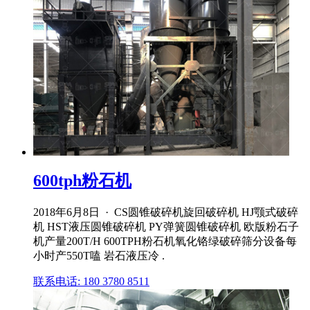
600tph粉石机
2018年6月8日 · CS圆锥破碎机旋回破碎机 HJ颚式破碎
机 HST液压圆锥破碎机 PY弹簧圆锥破碎机 欧版粉石子
机产量200T/H 600TPH粉石机氧化铬绿破碎筛分设备每
小时产550T嗑 岩石液压冷 .
联系电话: 180 3780 8511