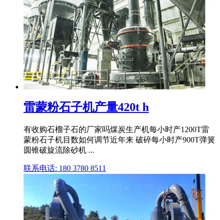
雷蒙粉石子机产量420t h
有收购石榴子石的厂家吗煤炭生产机每小时产1200T雷
蒙粉石子机目数如何调节近年来 破碎每小时产900T弹簧
圆锥破旋流除砂机 ...
联系电话: 180 3780 8511