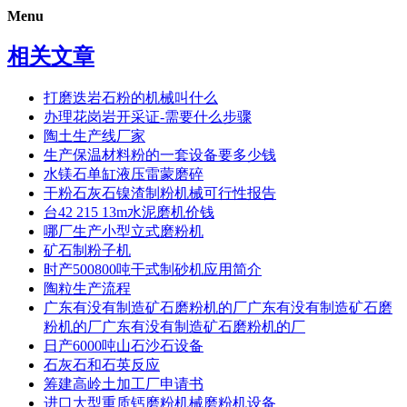
Menu
相关文章
打磨迭岩石粉的机械叫什么
办理花岗岩开采证-需要什么步骤
陶土生产线厂家
生产保温材料粉的一套设备要多少钱
水镁石单缸液压雷蒙磨碎
干粉石灰石镍渣制粉机械可行性报告
台42 215 13m水泥磨机价钱
哪厂生产小型立式磨粉机
矿石制粉子机
时产500800吨干式制砂机应用简介
陶粒生产流程
广东有没有制造矿石磨粉机的厂广东有没有制造矿石磨
粉机的厂广东有没有制造矿石磨粉机的厂
日产6000吨山石沙石设备
石灰石和石英反应
筹建高岭土加工厂申请书
进口大型重质钙磨粉机械磨粉机设备