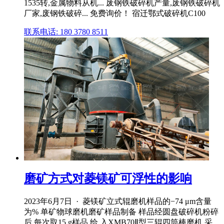
1535转,金属物料从机... 废钢铁破碎机产量,废钢铁破碎机
厂家,废钢铁破碎... 免费询价！ 宿迁鄂式破碎机C100
联系电话: 180 3780 8511
磨矿方式对菱镁矿可浮性的影响
2023年6月7日 · 菱镁矿立式辊磨机样品的−74 μm含量
为% 单矿物球磨机磨矿样品制备 样品经圆盘破碎机粉碎
后,每次取15 g样品,给 入XMB70Ⅱ型三辊四筒棒磨机,采