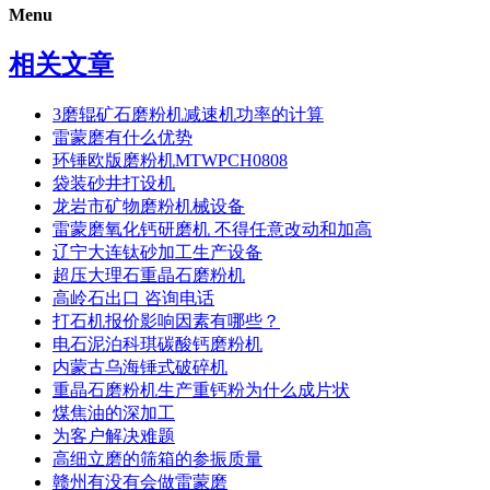
Menu
相关文章
3磨辊矿石磨粉机减速机功率的计算
雷蒙磨有什么优势
环锤欧版磨粉机MTWPCH0808
袋装砂井打设机
龙岩市矿物磨粉机械设备
雷蒙磨氧化钙研磨机 不得任意改动和加高
辽宁大连钛砂加工生产设备
超压大理石重晶石磨粉机
高岭石出口 咨询电话
打石机报价影响因素有哪些？
电石泥泊科琪碳酸钙磨粉机
内蒙古乌海锤式破碎机
重晶石磨粉机生产重钙粉为什么成片状
煤焦油的深加工
为客户解决难题
高细立磨的筛箱的参振质量
赣州有没有会做雷蒙磨