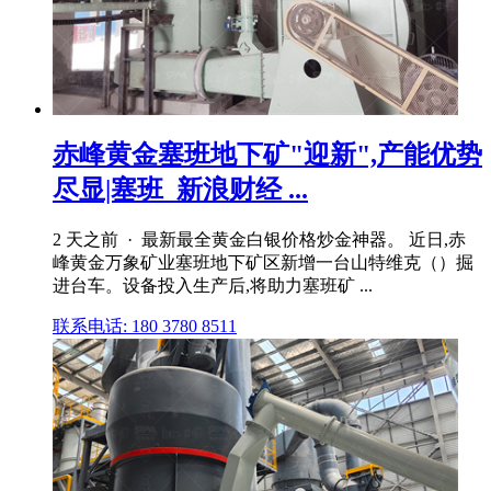
赤峰黄金塞班地下矿"迎新",产能优势
尽显|塞班_新浪财经 ...
2 天之前 · 最新最全黄金白银价格炒金神器。 近日,赤
峰黄金万象矿业塞班地下矿区新增一台山特维克（）掘
进台车。设备投入生产后,将助力塞班矿 ...
联系电话: 180 3780 8511