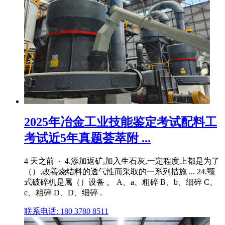
2025年冶金工业技能鉴定考试配料工
考试近5年真题荟萃附 ...
4 天之前 · 4.添加返矿,加入生石灰,一定程度上都是为了
（）,改善烧结料的透气性而采取的一系列措施 ... 24.颚
式破碎机是属（）设备 。 A、a、粗碎 B、b、细碎 C、
c、粗碎 D、D、细碎 .
联系电话: 180 3780 8511