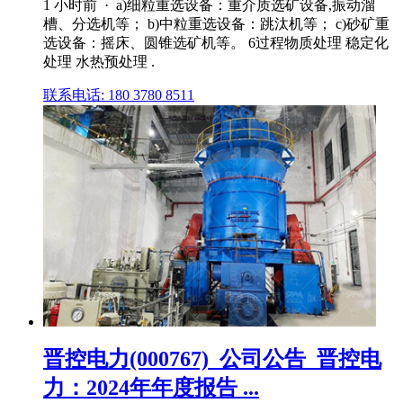
1 小时前 · a)细粒重选设备：重介质选矿设备,振动溜
槽、分选机等； b)中粒重选设备：跳汰机等； c)砂矿重
选设备：摇床、圆锥选矿机等。 6过程物质处理 稳定化
处理 水热预处理 .
联系电话: 180 3780 8511
晋控电力(000767)_公司公告_晋控电
力：2024年年度报告 ...