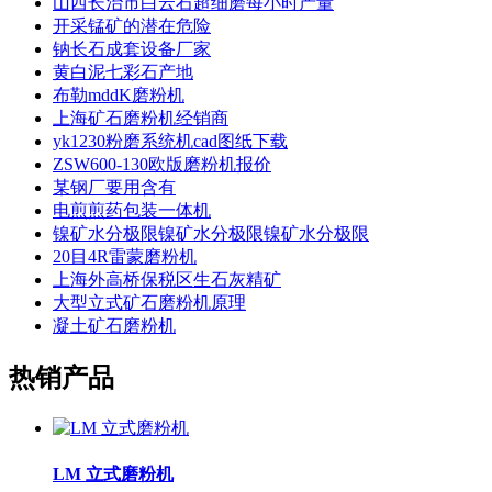
山西长治市白云石超细磨每小时产量
开采锰矿的潜在危险
钠长石成套设备厂家
黄白泥七彩石产地
布勒mddK磨粉机
上海矿石磨粉机经销商
yk1230粉磨系统机cad图纸下载
ZSW600-130欧版磨粉机报价
某钢厂要用含有
电煎煎药包装一体机
镍矿水分极限镍矿水分极限镍矿水分极限
20目4R雷蒙磨粉机
上海外高桥保税区生石灰精矿
大型立式矿石磨粉机原理
凝土矿石磨粉机
热销产品
LM 立式磨粉机