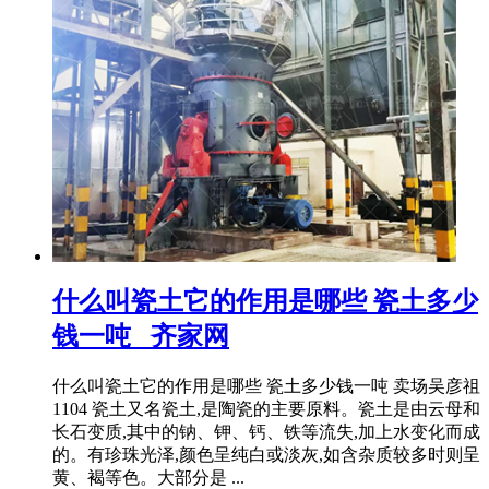
什么叫瓷土它的作用是哪些 瓷土多少
钱一吨 _齐家网
什么叫瓷土它的作用是哪些 瓷土多少钱一吨 卖场吴彦祖
1104 瓷土又名瓷土,是陶瓷的主要原料。瓷土是由云母和
长石变质,其中的钠、钾、钙、铁等流失,加上水变化而成
的。有珍珠光泽,颜色呈纯白或淡灰,如含杂质较多时则呈
黄、褐等色。大部分是 ...