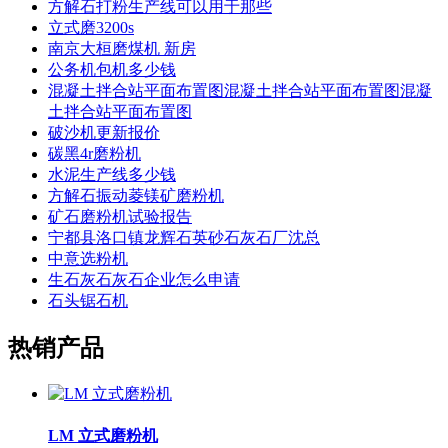
方解石打粉生产线可以用于那些
立式磨3200s
南京大桓磨煤机 新房
公务机包机多少钱
混凝土拌合站平面布置图混凝土拌合站平面布置图混凝
土拌合站平面布置图
破沙机更新报价
碳黑4r磨粉机
水泥生产线多少钱
方解石振动菱镁矿磨粉机
矿石磨粉机试验报告
宁都县洛口镇龙辉石英砂石灰石厂沈总
中意选粉机
生石灰石灰石企业怎么申请
石头锯石机
热销产品
LM 立式磨粉机