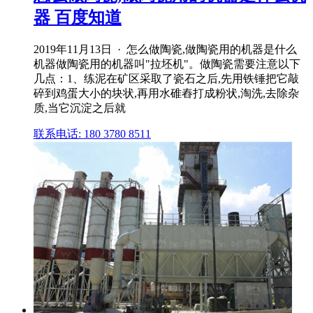
器 百度知道
2019年11月13日 · 怎么做陶瓷,做陶瓷用的机器是什么
机器做陶瓷用的机器叫"拉坯机"。做陶瓷需要注意以下
几点：1、练泥在矿区采取了瓷石之后,先用铁锤把它敲
碎到鸡蛋大小的块状,再用水碓舂打成粉状,淘洗,去除杂
质,当它沉淀之后就
联系电话: 180 3780 8511