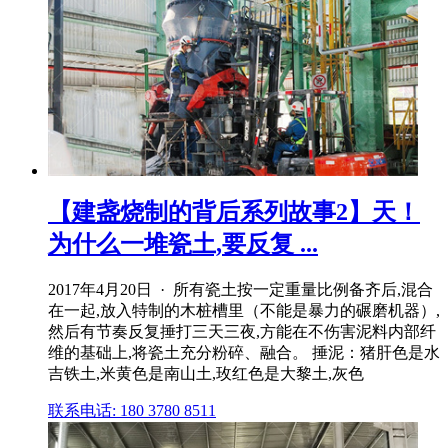
【建盏烧制的背后系列故事2】天！
为什么一堆瓷土,要反复 ...
2017年4月20日 · 所有瓷土按一定重量比例备齐后,混合
在一起,放入特制的木桩槽里（不能是暴力的碾磨机器）,
然后有节奏反复捶打三天三夜,方能在不伤害泥料内部纤
维的基础上,将瓷土充分粉碎、融合。 捶泥：猪肝色是水
吉铁土,米黄色是南山土,玫红色是大黎土,灰色
联系电话: 180 3780 8511