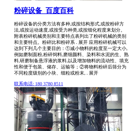
粉碎设备_百度百科
粉碎设备的分类方法有多种,或按结构形式,或按粉碎方
法,或按运动速度,或按受力种类,或按细化程度来划分。
附表粉碎机械类别和主要特点表列出了粉碎机械的类别
和主要特点。粉碎比和粉碎系 . 展开 应用粉碎机械可以
达到下列几个主要目的：①减小物料的粒度至一定大小,
例如磨制面粉,粉碎饲料,磨细颜料、染料和水泥的生、熟
料,研磨制备悬浮液的浆料,以及增加物料的流动性、填充
性和便于包装、储存、运输等；②将物料粉碎后筛分为
不同粒度级别的小块、细粒或粉末, . 展开
联系电话: 180 3780 8511