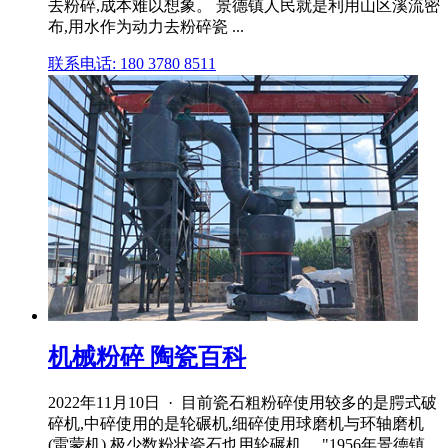
去粉碎,成本难以想象。 景德镇人民就是利用山区溪流密
布,用水作为动力去粉碎瓷 ...
联系电话: 180 3780 8511
机械粉碎 陶瓷百科
2022年11月10日 · 目前瓷石粗粉碎使用较多的是腭式破
碎机,中碎使用的是轮碾机,细碎使用球磨机与环轴磨机
(雷蒙机),极少数粉状瓷石也用轮碾机。 "1956年景德镇