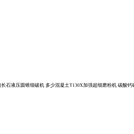
石液压圆锥细破机 多少混凝土T130X加强超细磨粉机 碳酸钙破