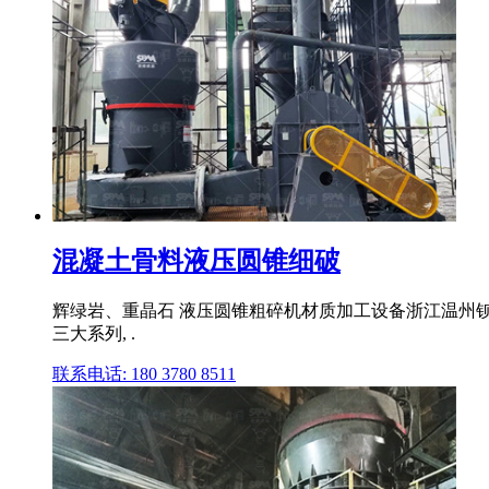
混凝土骨料液压圆锥细破
辉绿岩、重晶石 液压圆锥粗碎机材质加工设备浙江温州钡长
三大系列, .
联系电话: 180 3780 8511