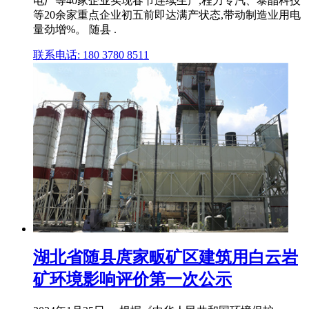
电厂等40家企业实现春节连续生产,程力专汽、泰晶科技
等20余家重点企业初五前即达满产状态,带动制造业用电
量劲增%。 随县 .
联系电话: 180 3780 8511
湖北省随县庹家畈矿区建筑用白云岩
矿环境影响评价第一次公示