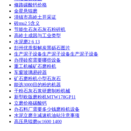
修路碳酸钙价格
金星悬辊磨
清镇市高岭土开采证
砖mu2 5含义
节能生石灰石灰石粉碎机
高岭土成因与工业类型
水泥磨2 6 13
彭州优质裂解炭黑砾石图片
生产泥子设备生产泥子设备生产泥子设备
办理砖窑需要哪些设备
重工机械矿石磨粉机
车窗玻璃易碎器
矿石磨粉机小型石灰石
能选3000目的粉的机器
干粉石灰石浆研磨制粉机械
新型欧版磨粉机MTW178GP11
立磨价格碳酸钙
办石料厂需要多少钱磨粉机设备
水泥立磨主减速机油站注意事项
高压悬辊磨pc1600 1400