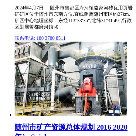
2024年4月7日 · 随州市曾都区府河镇骆家河砖瓦用页岩
矿矿区位于随州市东南方位,直线距离随州市区约27km,
矿区中心地理坐标：东经113°33′35″,北纬31°31′49″,行政
区划属曾都府河镇骆 .
联系电话: 180 3780 8511
随州市矿产资源总体规划 2016 2020