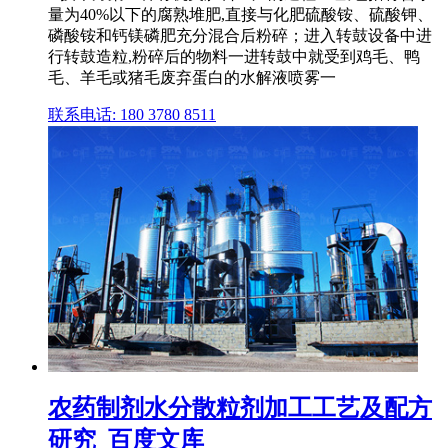
量为40%以下的腐熟堆肥,直接与化肥硫酸铵、硫酸钾、
磷酸铵和钙镁磷肥充分混合后粉碎；进入转鼓设备中进
行转鼓造粒,粉碎后的物料一进转鼓中就受到鸡毛、鸭
毛、羊毛或猪毛废弃蛋白的水解液喷雾一
联系电话: 180 3780 8511
农药制剂水分散粒剂加工工艺及配方
研究_百度文库