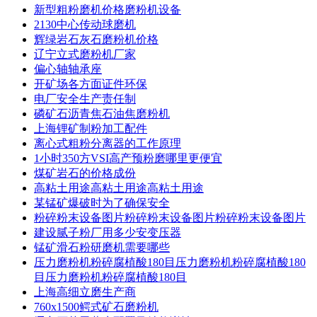
新型粗粉磨机价格磨粉机设备
2130中心传动球磨机
辉绿岩石灰石磨粉机价格
辽宁立式磨粉机厂家
偏心轴轴承座
开矿场各方面证件环保
电厂安全生产责任制
磷矿石沥青焦石油焦磨粉机
上海锂矿制粉加工配件
离心式粗粉分离器的工作原理
1小时350方VSI高产预粉磨哪里更便宜
煤矿岩石的价格成份
高粘土用途高粘土用途高粘土用途
某锰矿爆破时为了确保安全
粉碎粉末设备图片粉碎粉末设备图片粉碎粉末设备图片
建设腻子粉厂用多少安变压器
锰矿滑石粉研磨机需要哪些
压力磨粉机粉碎腐植酸180目压力磨粉机粉碎腐植酸180
目压力磨粉机粉碎腐植酸180目
上海高细立磨生产商
760x1500鳄式矿石磨粉机