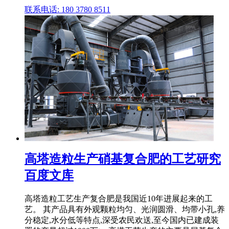
联系电话: 180 3780 8511
高塔造粒生产硝基复合肥的工艺研究
百度文库
高塔造粒工艺生产复合肥是我国近10年进展起来的工
艺。 其产品具有外观颗粒均匀、光润圆滑、均带小孔,养
分稳定,水分低等特点,深受农民欢送,至今国内已建成装