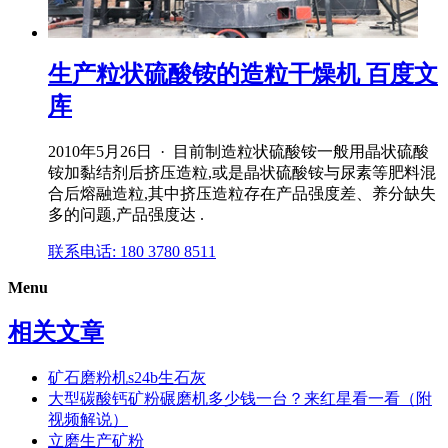
生产粒状硫酸铵的造粒干燥机 百度文
库
2010年5月26日 · 目前制造粒状硫酸铵一般用晶状硫酸
铵加黏结剂后挤压造粒,或是晶状硫酸铵与尿素等肥料混
合后熔融造粒,其中挤压造粒存在产品强度差、养分缺失
多的问题,产品强度达 .
联系电话: 180 3780 8511
Menu
相关文章
矿石磨粉机s24b生石灰
大型碳酸钙矿粉碾磨机多少钱一台？来红星看一看（附
视频解说）
立磨生产矿粉