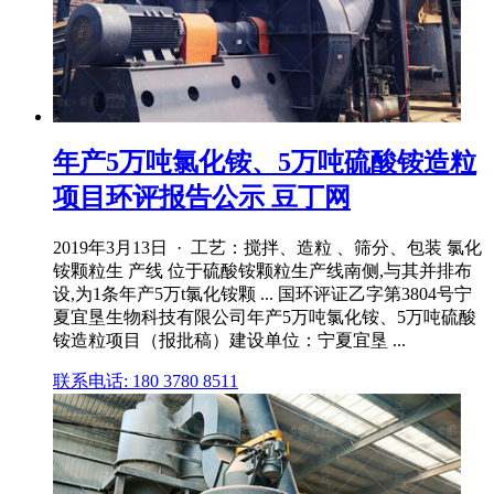
年产5万吨氯化铵、5万吨硫酸铵造粒
项目环评报告公示 豆丁网
2019年3月13日 · 工艺：搅拌、造粒 、筛分、包装 氯化
铵颗粒生 产线 位于硫酸铵颗粒生产线南侧,与其并排布
设,为1条年产5万t氯化铵颗 ... 国环评证乙字第3804号宁
夏宜垦生物科技有限公司年产5万吨氯化铵、5万吨硫酸
铵造粒项目（报批稿）建设单位：宁夏宜垦 ...
联系电话: 180 3780 8511