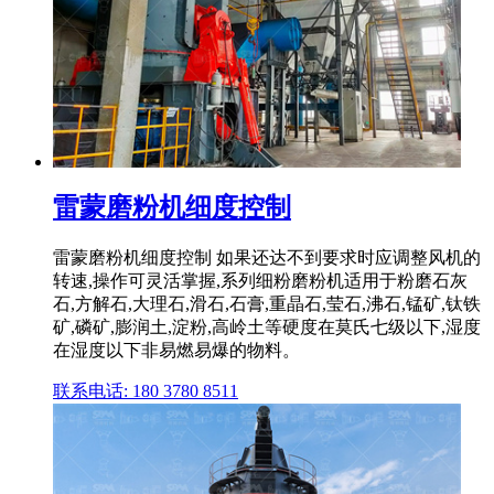
雷蒙磨粉机细度控制
雷蒙磨粉机细度控制 如果还达不到要求时应调整风机的
转速,操作可灵活掌握,系列细粉磨粉机适用于粉磨石灰
石,方解石,大理石,滑石,石膏,重晶石,莹石,沸石,锰矿,钛铁
矿,磷矿,膨润土,淀粉,高岭土等硬度在莫氏七级以下,湿度
在湿度以下非易燃易爆的物料。
联系电话: 180 3780 8511