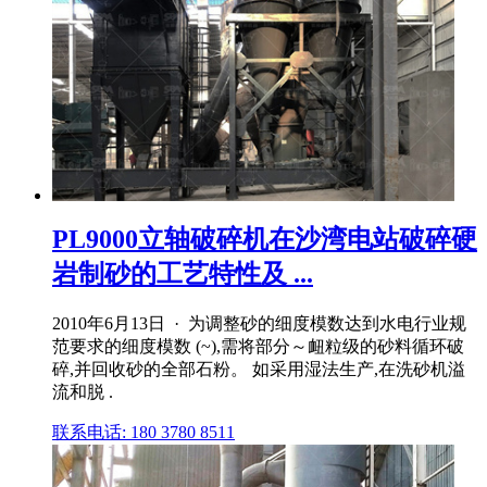
PL9000立轴破碎机在沙湾电站破碎硬
岩制砂的工艺特性及 ...
2010年6月13日 · 为调整砂的细度模数达到水电行业规
范要求的细度模数 (~),需将部分～衄粒级的砂料循环破
碎,并回收砂的全部石粉。 如采用湿法生产,在洗砂机溢
流和脱 .
联系电话: 180 3780 8511