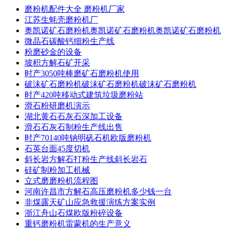
磨粉机配件大全 磨粉机厂家
江苏生蚝壳磨粉机厂
奥凯诺矿石磨粉机奥凯诺矿石磨粉机奥凯诺矿石磨粉机
微晶石碳酸钙细粉生产线
粉磨砂金的设备
坡积方解石矿开采
时产3050吨棒磨矿石磨粉机使用
破沫矿石磨粉机破沫矿石磨粉机破沫矿石磨粉机
时产420吨移动式建筑垃圾磨粉站
滑石粉研磨机演示
湖北黄石石灰石深加工设备
滑石石灰石制粉生产线出售
时产70140吨钠明矾石机欧版磨粉机
石英台面45度切机
斜长岩方解石打粉生产线斜长岩石
硅矿制粉加工机械
立式磨磨粉机流程图
河南许昌市方解石高压磨粉机多少钱一台
非煤露天矿山应急救援演练方案实例
浙江舟山石煤欧版粉碎设备
重钙磨粉机雷蒙机的生产意义