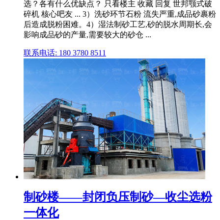
选？各有什么优缺点？ 只看楼主 收藏 回复 世邦颚式破
碎机 核心吧友 ... 3）洗砂环节石粉 流失严重,成品砂裹粉
后造成脱粉困难。4）湿法制砂工艺,砂的脱水周期长,会
影响成品砂的产量,需要较大的砂仓 ...
联系电话: 180 3780 8511
制砂楼——封闭负压制砂—收尘选粉
一体化