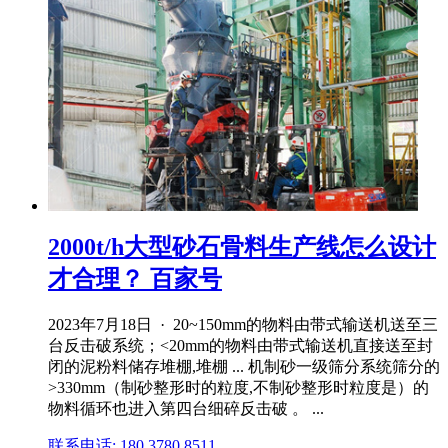
2000t/h大型砂石骨料生产线怎么设计
才合理？ 百家号
2023年7月18日 · 20~150mm的物料由带式输送机送至三
台反击破系统；<20mm的物料由带式输送机直接送至封
闭的泥粉料储存堆棚,堆棚 ... 机制砂一级筛分系统筛分的
>330mm（制砂整形时的粒度,不制砂整形时粒度是）的
物料循环也进入第四台细碎反击破 。 ...
联系电话: 180 3780 8511