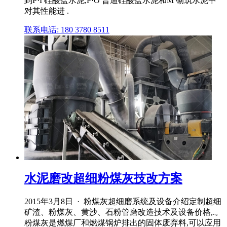
到P·I 硅酸盐水泥,P·O 普通硅酸盐水泥和M 砌筑水泥中
对其性能进 .
联系电话: 180 3780 8511
水泥磨改超细粉煤灰技改方案
2015年3月8日 · 粉煤灰超细磨系统及设备介绍定制超细
矿渣、粉煤灰、黄沙、石粉管磨改造技术及设备价格,.。
粉煤灰是燃煤厂和燃煤锅炉排出的固体废弃料,可以应用