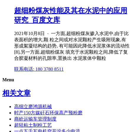
超细粉煤灰性能及其在水泥中的应用
研究_百度文库
2021年10月8日 · 一方面,超细粉煤灰掺入水泥中,由于比
表面积的增大,颗 粒之间或对水泥颗粒产生吸附现象,有
形成絮凝结构的趋势, 有可能因此降低水泥浆体的流动性
[8],另一方面,超细粉煤灰 填充于水泥颗粒之间,降低了复
合胶凝材料的孔隙率,置换出 水泥浆体中颗粒
联系电话: 180 3780 8511
Menu
相关文章
高细立磨鸿源机械
时产150方媒矸石环保高产预粉磨
商砼运输车管理制度
超轻粘土制粉工艺
一点五千瓦电机空开没多少电流