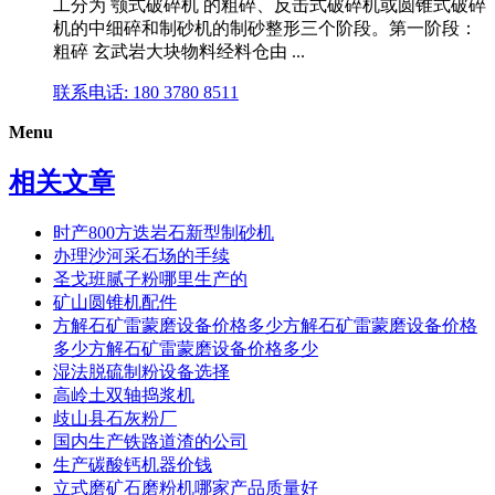
工分为 颚式破碎机 的粗碎、反击式破碎机或圆锥式破碎
机的中细碎和制砂机的制砂整形三个阶段。第一阶段：
粗碎 玄武岩大块物料经料仓由 ...
联系电话: 180 3780 8511
Menu
相关文章
时产800方迭岩石新型制砂机
办理沙河采石场的手续
圣戈班腻子粉哪里生产的
矿山圆锥机配件
方解石矿雷蒙磨设备价格多少方解石矿雷蒙磨设备价格
多少方解石矿雷蒙磨设备价格多少
湿法脱硫制粉设备选择
高岭土双轴捣浆机
歧山县石灰粉厂
国内生产铁路道渣的公司
生产碳酸钙机器价钱
立式磨矿石磨粉机哪家产品质量好