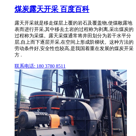
煤炭露天开采 百度百科
露天开采就是移走煤层上覆的岩石及覆盖物,使煤敞露地
表而进行开采,其中移去土岩的过程称为剥离,采出煤炭的
过程称为采煤。露天采煤通常将井田划分为若干水平分
层,自上而下逐层开采,在空间上形成阶梯状。这种方法的
劳动条件好,安全性也较高,是我国着重在发展的煤炭开采
方 .
联系电话: 180 3780 8511