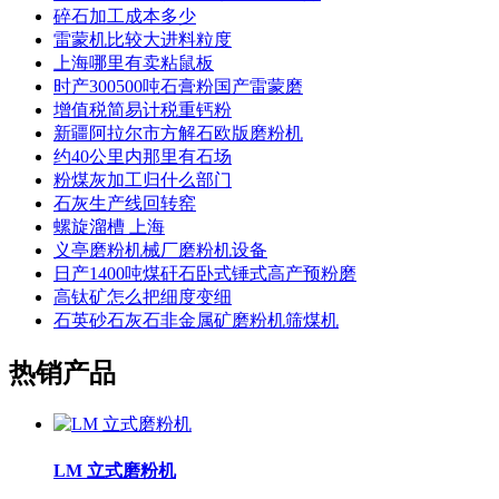
碎石加工成本多少
雷蒙机比较大进料粒度
上海哪里有卖粘鼠板
时产300500吨石膏粉国产雷蒙磨
增值税简易计税重钙粉
新疆阿拉尔市方解石欧版磨粉机
约40公里内那里有石场
粉煤灰加工归什么部门
石灰生产线回转窑
螺旋溜槽 上海
义亭磨粉机械厂磨粉机设备
日产1400吨煤矸石卧式锤式高产预粉磨
高钛矿怎么把细度变细
石英砂石灰石非金属矿磨粉机筛煤机
热销产品
LM 立式磨粉机