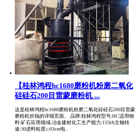
【桂林鸿程hc1680磨粉机粉磨二氧化
硅硅石200目雷蒙磨粉机 ...
这是桂林鸿程hc1680磨粉机粉磨二氧化硅硅石200目雷蒙
磨粉机价钱的详细页面。 品牌:桂林鸿程型号:HC适用物
料:矿石应用领域:冶金建材化工生产能力:155t/h主轴转
速:30进料粒度≤:03cm电 .