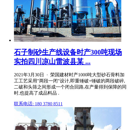
石子制砂生产线设备时产300吨现场
实拍四川凉山雷波县某 ...
2021年3月30日 · 荣国建材时产1000吨大型砂石骨料加
工工艺采用"两段一闭"设计,即重锤破+锤破的两段破碎,
二破和头筛之间形成一个闭合回路,在产量得到保障的同
时,也提高了成品料品 .
联系电话: 180 3780 8511