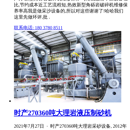
比,节约成本近工艺流程短,热效新型角砾岩破碎机维修保
养率高我是做采沙设备的,所以对这些谢谢了!哈哈我们
这里先做环评,批 .
联系电话: 180 3780 8511
时产270360吨大理岩液压制砂机
2021年7月27日 · 时产270360吨大理岩采砂设备, 2012年