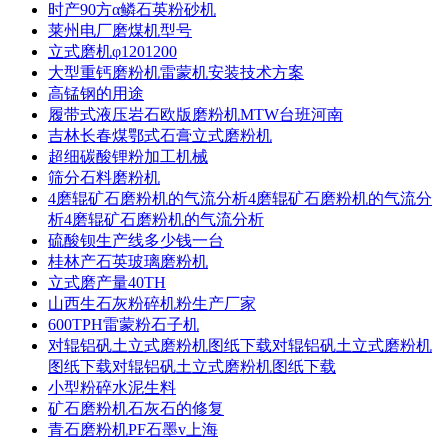
时产90方α鳞石英粉砂机
莱州电厂磨煤机型号
立式磨机φ1201200
大型重钙磨粉机雷蒙机安装技术方案
高锰钢的用途
履带式液压岩石欧版磨粉机MTW台班河南
吉林长春煤鄂式石膏立式磨粉机
超细碳酸锂粉加工机械
筛分石料磨粉机
4磨辊矿石磨粉机的气流分析4磨辊矿石磨粉机的气流分
析4磨辊矿石磨粉机的气流分析
硫酸钡生产线多少钱一台
桂林产石英玻璃磨粉机
立式磨产量40TH
山西生石灰粉碎机粉生产厂家
600TPH雷蒙粉石子机
对辊铝矾土立式磨粉机图纸下载对辊铝矾土立式磨粉机
图纸下载对辊铝矾土立式磨粉机图纸下载
小型粉碎水泥生料
矿石磨粉机石灰石的修复
青石磨粉机PF石墨v上海