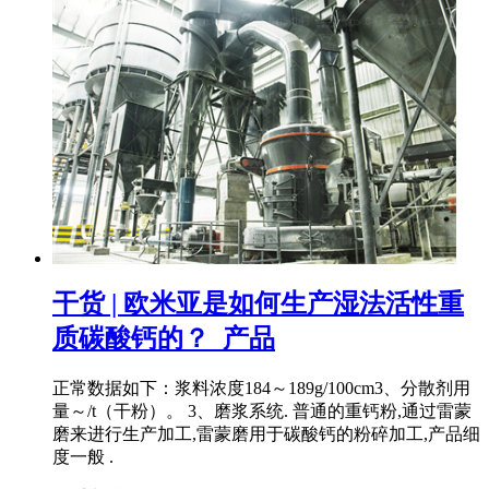
干货 | 欧米亚是如何生产湿法活性重
质碳酸钙的？_产品
正常数据如下：浆料浓度184～189g/100cm3、分散剂用
量～/t（干粉）。 3、磨浆系统. 普通的重钙粉,通过雷蒙
磨来进行生产加工,雷蒙磨用于碳酸钙的粉碎加工,产品细
度一般 .