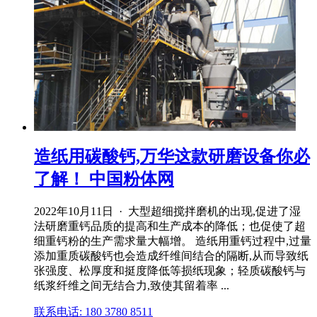
造纸用碳酸钙,万华这款研磨设备你必
了解！ 中国粉体网
2022年10月11日 · 大型超细搅拌磨机的出现,促进了湿
法研磨重钙品质的提高和生产成本的降低；也促使了超
细重钙粉的生产需求量大幅增。 造纸用重钙过程中,过量
添加重质碳酸钙也会造成纤维间结合的隔断,从而导致纸
张强度、松厚度和挺度降低等损纸现象；轻质碳酸钙与
纸浆纤维之间无结合力,致使其留着率 ...
联系电话: 180 3780 8511