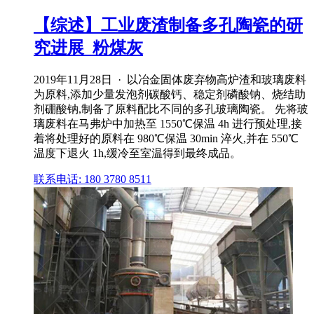
【综述】工业废渣制备多孔陶瓷的研
究进展_粉煤灰
2019年11月28日 · 以冶金固体废弃物高炉渣和玻璃废料
为原料,添加少量发泡剂碳酸钙、稳定剂磷酸钠、烧结助
剂硼酸钠,制备了原料配比不同的多孔玻璃陶瓷。 先将玻
璃废料在马弗炉中加热至 1550℃保温 4h 进行预处理,接
着将处理好的原料在 980℃保温 30min 淬火,并在 550℃
温度下退火 1h,缓冷至室温得到最终成品。
联系电话: 180 3780 8511