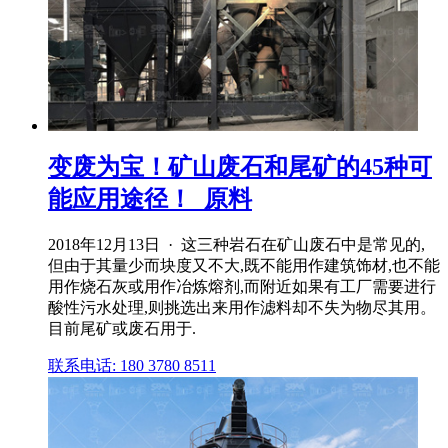
变废为宝！矿山废石和尾矿的45种可
能应用途径！_原料
2018年12月13日 · 这三种岩石在矿山废石中是常见的,
但由于其量少而块度又不大,既不能用作建筑饰材,也不能
用作烧石灰或用作冶炼熔剂,而附近如果有工厂需要进行
酸性污水处理,则挑选出来用作滤料却不失为物尽其用。
目前尾矿或废石用于.
联系电话: 180 3780 8511