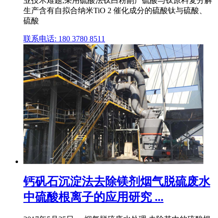
业技术难题,采用硫酸法钛白粉副产硫酸与钛原料复分解
生产含有自拟合纳米TiO 2 催化成分的硫酸钛与硫酸、
硫酸
联系电话: 180 3780 8511
钙矾石沉淀法去除镁剂烟气脱硫废水
中硫酸根离子的应用研究 ...