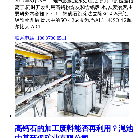
2017年5月25日 · 烟气脱硫废水处理,去除其中的硫酸根
离子,同时开发利用高钙粉煤灰和含铝废 水,以废治废,主
要研究内容如下： 1．钙矾石沉淀法去除SO 4 2研究。
经预处理后,废水中的SO 4 2浓度为,当Al 3+ 和SO 4 2摩
尔比为,AlCl ...
联系电话: 180 3780 8511
高钙石的加工废料能否再利用？渑池