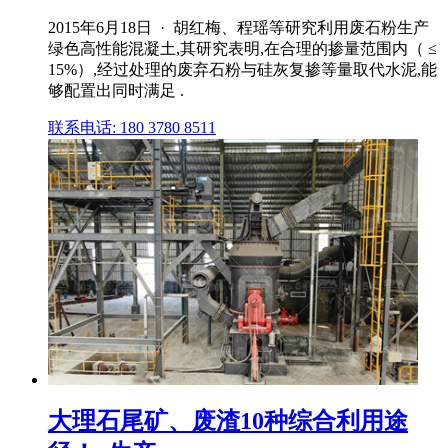
2015年6月18日 · 胡红梅、程瑶等研究利用废石粉生产
绿色高性能混凝土,其研究表明,在合理的掺量范围内（ ≤
15%）,经过处理的废弃石粉与硅灰复掺等量取代水泥,能
够配置出同时满足 .
联系电话: 180 3780 8511
大理石尾矿、废渣10种综合利用途