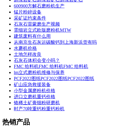
600900方解石磨粉机生产
锰片粉碎设备
采矿证约束条件
石灰石雷蒙磨生产视频
霏细岩立式欧版磨粉机MTW
建筑废料有什么用
从南京生石灰运碳酸钙到上海新浜货有吗
水蘑机价格
土地怎样改良
石灰石体积会变小吗？
FMC 给料机FMC 给料机FMC 给料机
lm立式磨粉机维修与保养
PCF2022图纸PCF2022图纸PCF2022图纸
矿山应急救援装备
小型金属磨粉机价格
进口立磨机重钙价格
铬稀土矿膏细粉研磨机
时产70吨重钙粉重钙粉机
热销产品