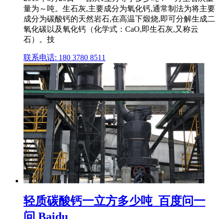
量为～吨。生石灰,主要成分为氧化钙,通常制法为将主要
成分为碳酸钙的天然岩石,在高温下煅烧,即可分解生成二
氧化碳以及氧化钙（化学式：CaO,即生石灰,又称云
石）。技
联系电话: 180 3780 8511
轻质碳酸钙一立方多少吨_百度问一
问 Baidu