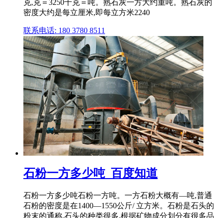
克,克＝3250千克＝吨。熟石灰一方大约重吨。熟石灰的
密度大约是每立厘米,即每立方米2240
联系电话: 180 3780 8511
石粉一方多少吨_百度知道
石粉一方多少吨石粉一方吨。一方石粉大概有—吨,普通
石粉的密度是在1400—1550公斤/ 立方米。石粉是石头的
粉末的通称,石头的种类很多,根据矿物成分划分有很多品