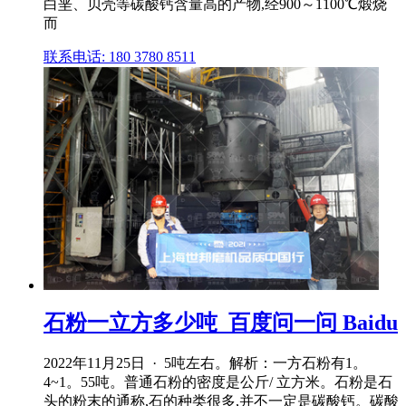
白垩、贝壳等碳酸钙含量高的产物,经900～1100℃煅烧
而
联系电话: 180 3780 8511
石粉一立方多少吨_百度问一问 Baidu
2022年11月25日 · 5吨左右。解析：一方石粉有1。
4~1。55吨。普通石粉的密度是公斤/ 立方米。石粉是石
头的粉末的通称,石的种类很多,并不一定是碳酸钙。碳酸