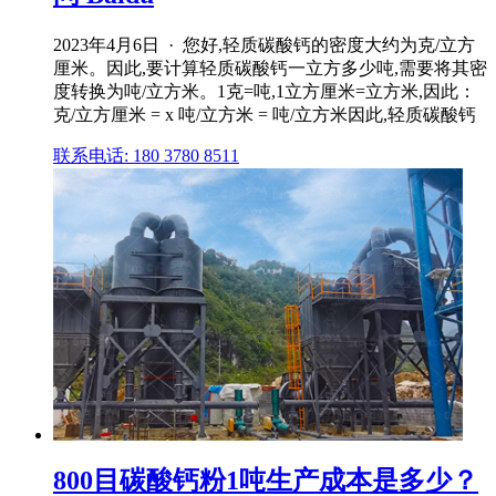
2023年4月6日 · 您好,轻质碳酸钙的密度大约为克/立方
厘米。因此,要计算轻质碳酸钙一立方多少吨,需要将其密
度转换为吨/立方米。1克=吨,1立方厘米=立方米,因此：
克/立方厘米 = x 吨/立方米 = 吨/立方米因此,轻质碳酸钙
联系电话: 180 3780 8511
800目碳酸钙粉1吨生产成本是多少？