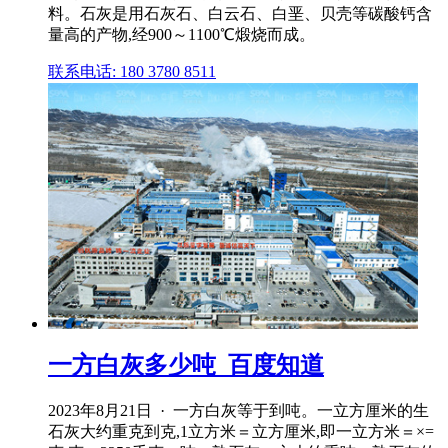
料。石灰是用石灰石、白云石、白垩、贝壳等碳酸钙含
量高的产物,经900～1100℃煅烧而成。
联系电话: 180 3780 8511
一方白灰多少吨_百度知道
2023年8月21日 · 一方白灰等于到吨。一立方厘米的生
石灰大约重克到克,1立方米＝立方厘米,即一立方米＝×=