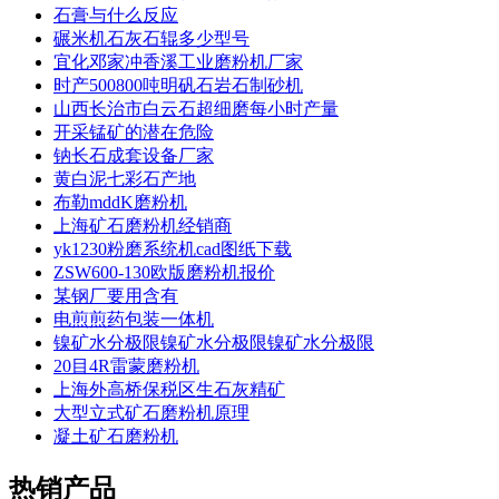
石膏与什么反应
碾米机石灰石辊多少型号
宜化邓家冲香溪工业磨粉机厂家
时产500800吨明矾石岩石制砂机
山西长治市白云石超细磨每小时产量
开采锰矿的潜在危险
钠长石成套设备厂家
黄白泥七彩石产地
布勒mddK磨粉机
上海矿石磨粉机经销商
yk1230粉磨系统机cad图纸下载
ZSW600-130欧版磨粉机报价
某钢厂要用含有
电煎煎药包装一体机
镍矿水分极限镍矿水分极限镍矿水分极限
20目4R雷蒙磨粉机
上海外高桥保税区生石灰精矿
大型立式矿石磨粉机原理
凝土矿石磨粉机
热销产品