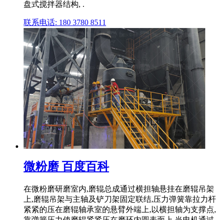
盘式搅拌器结构, .
联系电话: 180 3780 8511
微粉磨 百度百科
在微粉磨研磨室内,磨辊总成通过横担轴悬挂在磨辊吊架
上,磨辊吊架与主轴及铲刀架固定联结,压力弹簧靠拉力杆
紧紧的压在磨辊轴承室的悬臂外端上,以横担轴为支撑点,
靠弹簧压力使磨辊紧紧压在磨环内圆表面上,当电机通过