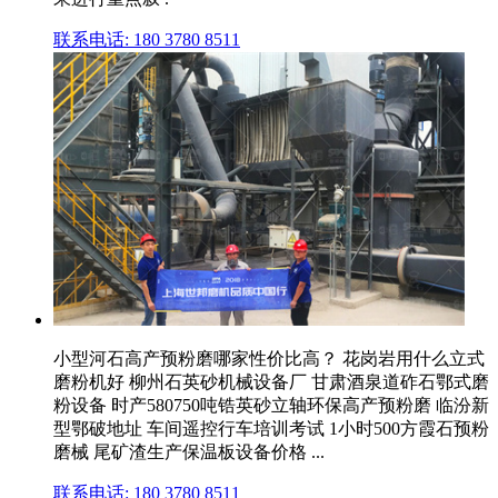
联系电话: 180 3780 8511
小型河石高产预粉磨哪家性价比高？ 花岗岩用什么立式
磨粉机好 柳州石英砂机械设备厂 甘肃酒泉道砟石鄂式磨
粉设备 时产580750吨锆英砂立轴环保高产预粉磨 临汾新
型鄂破地址 车间遥控行车培训考试 1小时500方霞石预粉
磨械 尾矿渣生产保温板设备价格 ...
联系电话: 180 3780 8511