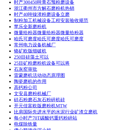
时产300450吨青石预粉磨设备
浙江衢州市方解石磨粉机热销
时产40吨镍渣粉磨设备立磨
制粉加工机械设备工程安装验收规范
苹乐全新磨粉机
微量给粉器微量给粉器微量给粉器
哈氏可磨度哈氏可磨度哈氏可磨度
常州电力设备机械厂
铬矿欧版细破机
250目硅藻土可以
25目矿粉磨粉机设备可以将
石灰窑审批
雷蒙磨机活动动态原理图
陶瓷磨机的作用
高钙粉公司
文安县磨粉机械厂
硅石粉磨石灰石粉碎机硅
开元佳富欧版磨粉机MTW
比肩国际先进水平的水泥行业矿渣立磨机
每小时产70T碳酸钙重钙粉碎站
电煤除铁量