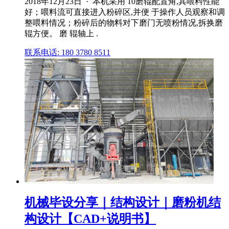
2018年12月23日 · 本机采用 10磨辊配置角,其喂料性能
好；喂料流可直接进入粉碎区,并便 于操作人员观察和调
整喂料情况；粉碎后的物料对下磨门无喷粉情况,拆换磨
辊方便。 磨 辊轴上 .
联系电话: 180 3780 8511
机械毕设分享｜结构设计｜磨粉机结
构设计【CAD+说明书】