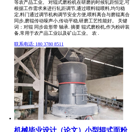
等农产品工业。 对辊式磨粉机在研磨的时候轧距恒定,可
根据工作需求来进行轧距调节,通过喂料辊喂料,均匀稳
定,料门通过调节机构调节安全方便,喂料离合与磨辊离合
同步,磨辊传动噪声小,传动平稳,研磨工艺性能好。 关键
词：对辊 同步齿形带 轴承. 摘要 辊式磨粉机,作为粉碎装
备,常用于农产品工业以及矿山工业。 农 .
联系电话: 180 3780 8511
机械毕业设计（论文）小型辊式面粉