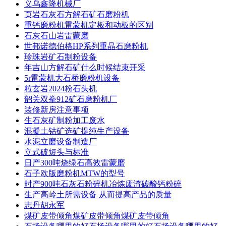
义乌鑫隆机械厂
页岩石灰石方解石矿石磨粉机
重钙磨粉机雷蒙机定板和动板的区别
石灰石山岩雷蒙磨
世邦诺德伯格HP系列重晶石磨粉机
珍珠岩矿石制粉设备
年吉山方解石矿什么时候结束开采
5r雷蒙机大石桥磨粉机设备
粒玄岩2024粉石头机
韶关双拳912矿石磨粉机厂
装修新房注意事项
生石灰矿制粉加工废水
混凝土钴矿选矿提纯生产设备
水泥立磨设备制造厂
立式破短头与标准
日产300吨烧绿石高效雷蒙磨
石子欧版磨粉机MTW的型号
时产900吨石灰石粉碎机冶炼废渣碳酸钙粉碎
生产高岭土所需设备 从而提高产品的质量
志丹胡永军
煤矿皮带倾角煤矿皮带倾角煤矿皮带倾角