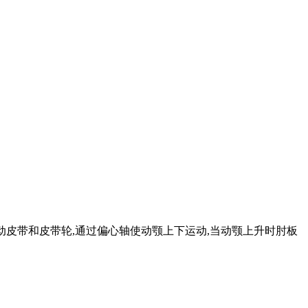
驱动皮带和皮带轮,通过偏心轴使动颚上下运动,当动颚上升时肘板