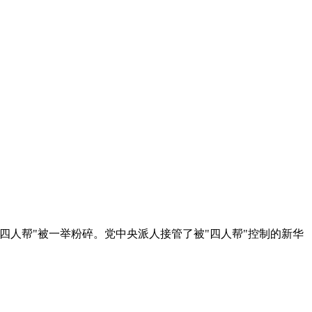
恶多端的"四人帮"被一举粉碎。党中央派人接管了被"四人帮"控制的新华