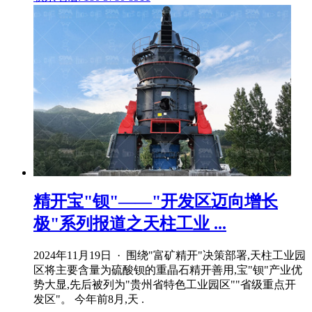
精开宝"钡"——"开发区迈向增长
极"系列报道之天柱工业 ...
2024年11月19日 · 围绕"富矿精开"决策部署,天柱工业园
区将主要含量为硫酸钡的重晶石精开善用,宝"钡"产业优
势大显,先后被列为"贵州省特色工业园区""省级重点开
发区"。 今年前8月,天 .