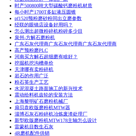
时产500800吨大型碳酸钙磨粉机材质
每小时产1700T多缸液压圆锥
pf1520预粉磨砂粉同出立磨参数
经联的眼镜店设备好用吗？
怎么测出超微粉碎机粉碎多少目
泉州-方解石磨粉机
广东石灰代理商广东石灰代理商广东石灰代理商
高产预粉磨PLC
河南买方解石超细磨有啥好？
挖掘机挖沟槽单价
天津哪有卖粉碎机
岩石的作用广泛
粉石英生产工艺
水泥混凝土路面施工的新兴技术
震动给料机齿轮的安装方法
上海黎明矿石磨粉机械厂
扇贝盘欧版磨粉机MTW器
淄博石灰石粉碎机冶炼废渣处理厂
新型欧版磨粉机MTW178主轴怎么设计
雷蒙机目数生石灰
4R磨机配件供销