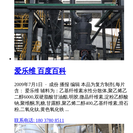
爱乐维 百度百科
2009年7月1日 · 成份 播报 编辑 本品为复方制剂,每片
含： 爱乐维 辅料为：乙基纤维素水性分散体,聚乙烯乙
二醇6000,双硬脂酸甘油酯,明胶,微晶纤维素,淀粉乙醇酸
钠,聚维酮,乳糖,甘露醇,聚乙烯二醇400,乙基纤维素,滑石
粉,二氧化钛,黄色氧化铁 ...
联系电话: 180 3780 8511