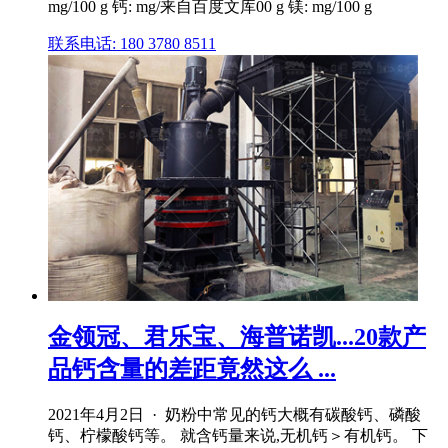
mg/100 g 钙: mg/来自百度文库00 g 镁: mg/100 g
联系电话: 180 3780 8511
金领冠、君乐宝、海普诺凯...20款产
品钙含量的差距竟然这么 ...
2021年4月2日 · 奶粉中常见的钙大概有碳酸钙、磷酸
钙、柠檬酸钙等。 就含钙量来说,无机钙＞有机钙。 下