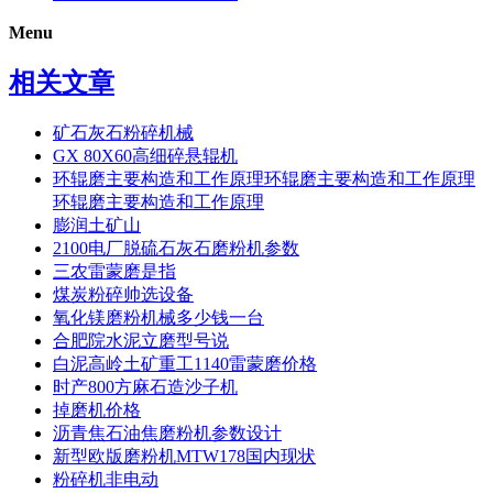
Menu
相关文章
矿石灰石粉碎机械
GX 80X60高细碎悬辊机
环辊磨主要构造和工作原理环辊磨主要构造和工作原理
环辊磨主要构造和工作原理
膨润土矿山
2100电厂脱硫石灰石磨粉机参数
三农雷蒙磨是指
煤炭粉碎帅选设备
氧化镁磨粉机械多少钱一台
合肥院水泥立磨型号说
白泥高岭土矿重工1140雷蒙磨价格
时产800方麻石造沙子机
掉磨机价格
沥青焦石油焦磨粉机参数设计
新型欧版磨粉机MTW178国内现状
粉碎机非电动