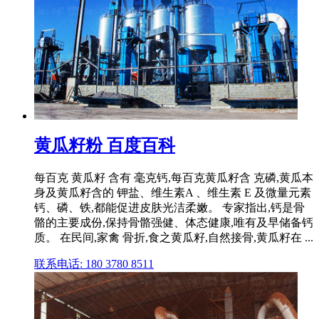
黄瓜籽粉 百度百科
每百克 黄瓜籽 含有 毫克钙,每百克黄瓜籽含 克磷,黄瓜本
身及黄瓜籽含的 钾盐、维生素A 、维生素 E 及微量元素
钙、磷、铁,都能促进皮肤光洁柔嫩。 专家指出,钙是骨
骼的主要成份,保持骨骼强健、体态健康,唯有及早储备钙
质。 在民间,家禽 骨折,食之黄瓜籽,自然接骨,黄瓜籽在 ...
联系电话: 180 3780 8511