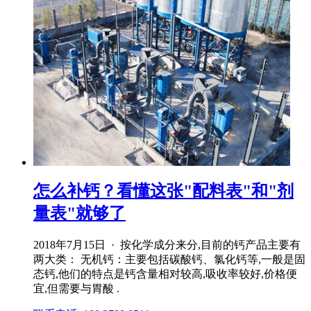
怎么补钙？看懂这张"配料表"和"剂
量表"就够了
2018年7月15日 · 按化学成分来分,目前的钙产品主要有
两大类： 无机钙：主要包括碳酸钙、氯化钙等,一般是固
态钙,他们的特点是钙含量相对较高,吸收率较好,价格便
宜,但需要与胃酸 .