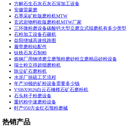
方解石生石灰石灰石深加工设备
安徽雷蒙磨
石墨采矿欧版磨粉机MTW
玄武岩物料欧版磨粉机MTW厂家
三环微粉磨设备碳酸钙大型立磨立式辊磨机有多少类型
石粉加工设备石碾机
益阳绕城高速线路图
履带磨粉站配件
钛铁石灰石制粉
炼钢厂用钢渣磨立磨预粉磨砂粉立磨精品砂粉设备
瑞士粉立得超细磨粉机
除尘矿石磨粉机
水泥厂脱硫工艺流程
年产30顿的矿粉设备需要多少钱
VSI6X9026白云石橄榄石矿石磨粉机
石头杯子粉磨设备
重钙粉中速磨粉设备
时产950方金红石预粉磨械
热销产品