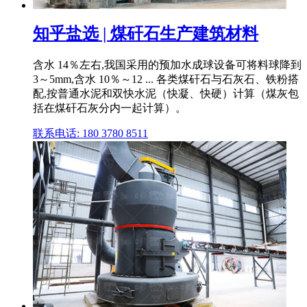
知乎盐选 | 煤矸石生产建筑材料
含水 14％左右,我国采用的预加水成球设备可将料球降到
3～5mm,含水 10％～12 ... 各类煤矸石与石灰石、铁粉搭
配,按普通水泥和双快水泥（快凝、快硬）计算（煤灰包
括在煤矸石灰分内一起计算）。
联系电话: 180 3780 8511