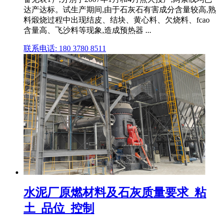
达产达标。试生产期间,由于石灰石有害成分含量较高,熟
料煅烧过程中出现结皮、结块、黄心料、欠烧料、fcao
含量高、飞沙料等现象,造成预热器 ...
联系电话: 180 3780 8511
水泥厂原燃材料及石灰质量要求_粘
土_品位_控制