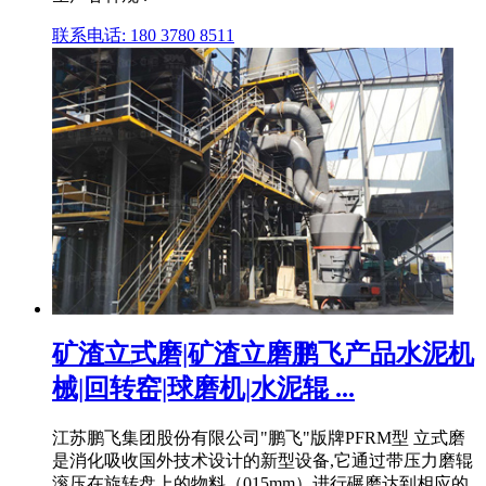
联系电话: 180 3780 8511
矿渣立式磨|矿渣立磨鹏飞产品水泥机
械|回转窑|球磨机|水泥辊 ...
江苏鹏飞集团股份有限公司"鹏飞"版牌PFRM型 立式磨
是消化吸收国外技术设计的新型设备,它通过带压力磨辊
滚压在旋转盘上的物料（015mm）进行碾磨达到相应的